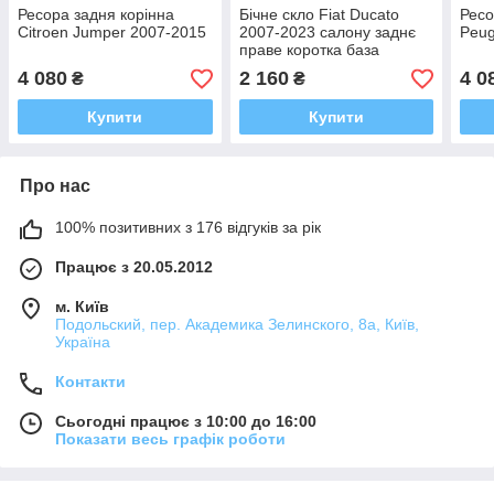
Ресора задня корінна
Бічне скло Fiat Ducato
Ресо
Citroen Jumper 2007-2015
2007-2023 салону заднє
Peug
праве коротка база
4 080
2 160
4 0
₴
₴
Купити
Купити
Про нас
100% позитивних з 176 відгуків за рік
Працює з 20.05.2012
м. Київ
Подольский, пер. Академика Зелинского, 8а, Київ,
Україна
Контакти
Сьогодні працює з 10:00 до 16:00
Показати весь графік роботи