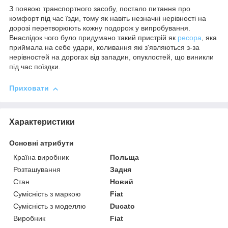
З появою транспортного засобу, постало питання про
комфорт під час їзди, тому як навіть незначні нерівності на
дорозі перетворюють кожну подорож у випробування.
Внаслідок чого було придумано такий пристрій як
ресора
, яка
приймала на себе удари, коливання які з'являються з-за
нерівностей на дорогах від западин, опуклостей, що виникли
під час поїздки.
Приховати
Характеристики
Основні атрибути
Країна виробник
Польща
Розташування
Задня
Стан
Новий
Сумісність з маркою
Fiat
Сумісність з моделлю
Ducato
Виробник
Fiat