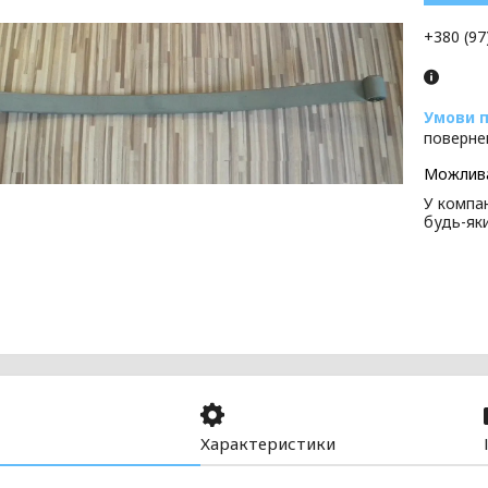
+380 (97
поверне
У компан
будь-як
Характеристики