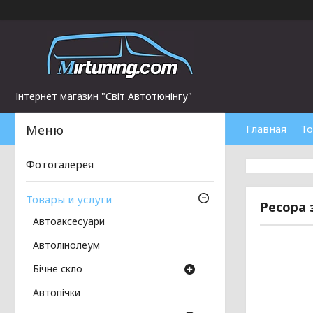
Інтернет магазин "Світ Автотюнінгу"
Главная
То
Фотогалерея
Товары и услуги
Ресора 
Автоаксесуари
Автолінолеум
Бічне скло
Автопічки