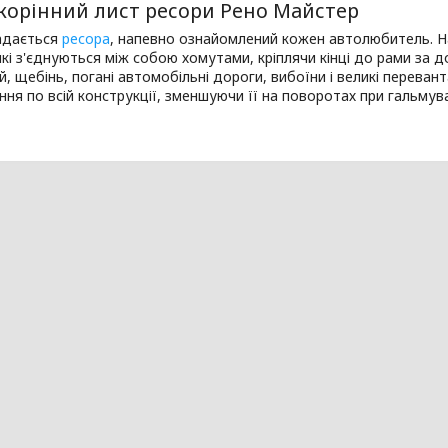
 корінний лист ресори Рено Майстер
ладається
ресора
, напевно ознайомлений кожен автолюбитель. Най
кі з'єднуються між собою хомутами, кріплячи кінці до рами за д
ій, щебінь, погані автомобільні дороги, вибоїни і великі перева
ня по всій конструкції, зменшуючи її на поворотах при гальмува