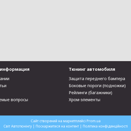
 информация
Тюнинг автомобиля
пании
Защита переднего бампера
тьи
Боковые пороги (подножки)
Рейлинги (багажники)
емые вопросы
Хром-элементы
Сайт створений на маркетплейсі
Prom.ua
Світ Автотюнінгу |
Поскаржитися на контент
|
Політика конфіденційності