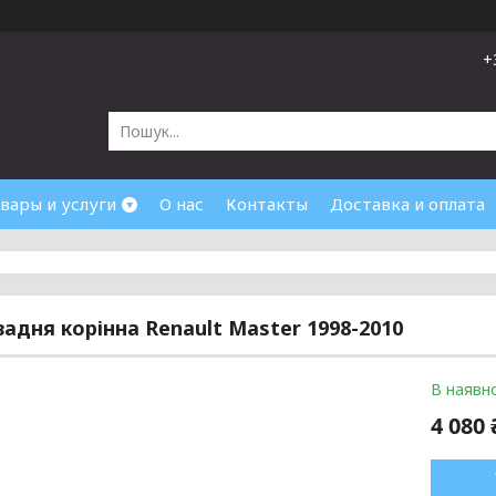
+
вары и услуги
О нас
Контакты
Доставка и оплата
задня корінна Renault Master 1998-2010
В наявно
4 080 