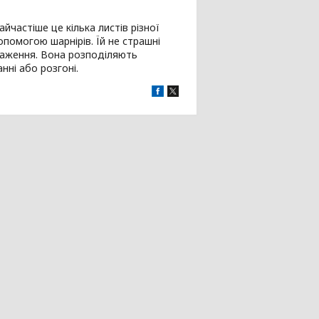
частіше це кілька листів різної
опомогою шарнірів. Їй не страшні
нтаження. Вона розподіляють
нні або розгоні.