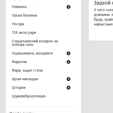
Задній
Рейлінги
З чого ск
довжини, я
Паски безпеки
бруд, грав
Ресори
навантажен
TIR аксесуари
Сонцезахисний козирок на
лобове скло
Ущільнювачі, молдинги
Фаркопи
Фари, задні стопи
Хром накладки
Шторки
Шумовіброізоляція