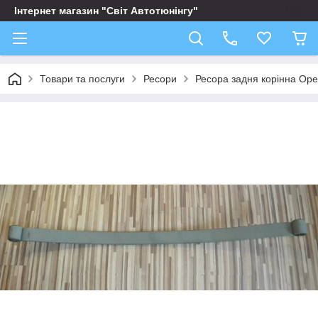
Інтернет магазин "Світ Автотюнінгу"
Товари та послуги
Ресори
Ресора задня корінна Op