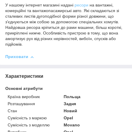
У нашому інтернет магазині надані
ресори
на вантажні,
комерційні та вантажопасажирські авто. Які складаються зі
сталевих листів дугоподібної форми різної довжини, що
з'єднуються між собою за допомогою спеціальних хомутів.
Найдовша ресора кріпиться до рами машини, більш короткі,
прикріплені нижче. Особливість пристрою в тому, що вона
амортизує рух від різних нерівностей, вибоїн, спусків або
підйомів.
Приховати
Характеристики
Основні атрибути
Країна виробник
Польща
Розташування
Задня
Стан
Новий
Сумісність з маркою
Opel
Сумісність з моделлю
Movano
Виробник
Opel