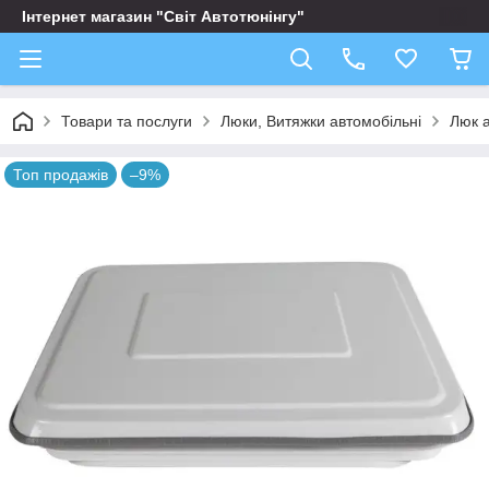
Інтернет магазин "Світ Автотюнінгу"
Товари та послуги
Люки, Витяжки автомобільні
Люк 
Топ продажів
–9%