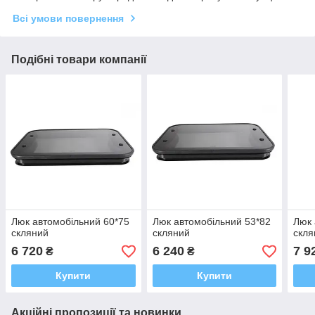
Всі умови повернення
Подібні товари компанії
Люк автомобільний 60*75
Люк автомобільний 53*82
Люк 
скляний
скляний
скля
6 720
6 240
7 9
₴
₴
Купити
Купити
Акційні пропозиції та новинки