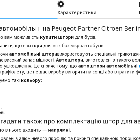
Характеристики
втомобільні на Peugeot Partner Citroen Berli
о вам можливість
купити штори
для бусів.
начити, що є
штори
для всіх баз мікроавтобусів.
яючи
автомобільні штори
використовують спеціальні трикотажн
є високий запас міцності.
Автоштори
, виготовлені з такого воло
го ушкодження. Це сприяє тому, що
автоштори автомобільні
трафіолету, це не дає виробу вигоряти на сонці або втратити фо
уємо такі
кольору:
;
;
і;
ві.
згадати також про комплектацію штор для ав
що в нього входить —
напрямні.
овлені з алюмінієвого профілю та покриті спеціальною порошко