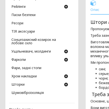
Рейлінги
Опис
Паски безпеки
Штори а
Ресори
Пропонуєм
TIR аксесуари
Треба заз
Сонцезахисний козирок на
Виготовл
лобове скло
волокна ма
Ущільнювачі, молдинги
механічно
впливу уль
Фаркопи
Ми пропон
Фари, задні стопи
сині;
серые
Хром накладки
чорні
бежев
Шторки
бордо
Шумовіброізоляція
Треба 
Основне, 
Вони вигот