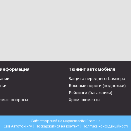
 информация
Тюнинг автомобиля
пании
Защита переднего бампера
тьи
Боковые пороги (подножки)
Рейлинги (багажники)
емые вопросы
Хром-элементы
Сайт створений на маркетплейсі
Prom.ua
Світ Автотюнінгу |
Поскаржитися на контент
|
Політика конфіденційності