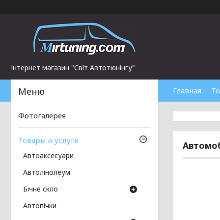
Інтернет магазин "Світ Автотюнінгу"
Главная
То
Фотогалерея
Товары и услуги
Автомоб
Автоаксесуари
Автолінолеум
Бічне скло
Автопічки