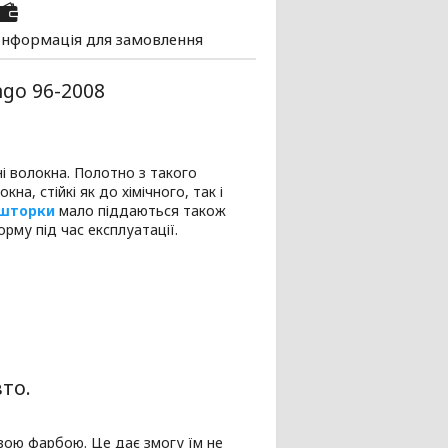
Інформація для замовлення
ngo 96-2008
і волокна. Полотно з такого
кна, стійкі як до хімічного, так і
шторки
мало піддаються також
рму під час експлуатації.
то.
вою фарбою. Це дає змогу їм не