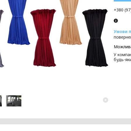
+380 (97
поверне
У компан
будь-як