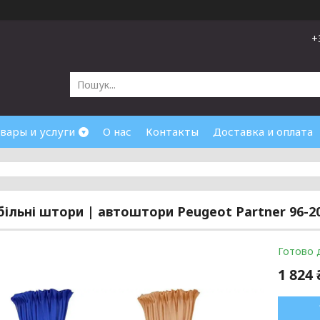
+
вары и услуги
О нас
Контакты
Доставка и оплата
ільні штори | автоштори Peugeot Partner 96-2
Готово 
1 824