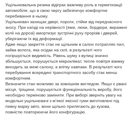
Ущільнювальна резика відіграє важливу роль в герметизації
автомобіля, що в свою чергу забезпечує комфортне
перебивання в ньому.
Ущільнювач захищає двері, пороги, стійки від передчасного
зносу. При наїзді на нерівності (ями, люки, бордюри, виражені
колії на дорозі) амортизує зустрічні руху прорізів і дверей,
уберігаючи їх від деформації.
Адже якщо закриття стає не щільним в салон потрапляє пил,
зайва волога, яка осідає на склі, в результаті чого
погіршується видимість. Рівень шуму з вулиці значно
збільшується, порушується мікроклімат, тепле повітря взимку
виходить за межі салону, а влітку навпаки. В результаті чого
перебування всередині транспортного засобу стає менш
комфортним.
Визначити стан можливо за зовнішнім виглядом. Якщо є рвані
місця, тріщини, порушується функціональність виробу, його
необхідно терміново замінити. При виборі зверніть увагу на
модельні ущільнювачі з м'якої якісної гуми виготовлені під
певну марку авто, вони щільно прилягають до кузова,
повністю повторюючи його конфігурацію.