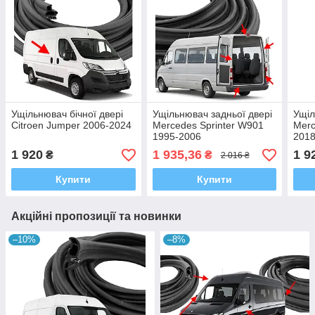
Ущільнювач бічної двері
Ущільнювач задньої двері
Ущіл
Citroen Jumper 2006-2024
Mercedes Sprinter W901
Merc
1995-2006
201
1 920
1 935,36
1 9
₴
₴
2 016 ₴
Купити
Купити
Акційні пропозиції та новинки
–10%
–8%