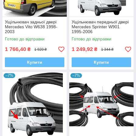
Ущільнювач задньої двері
Ущільнювач передньої двері
Mercedes Vito W638 1998-
Mercedes Sprinter W901
2003
1995-2006
Готово до відправки
Готово до відправки
1 766,40
1 249,92
₴
₴
1 920 ₴
1 344 ₴
Купити
Купити
–7%
–7%