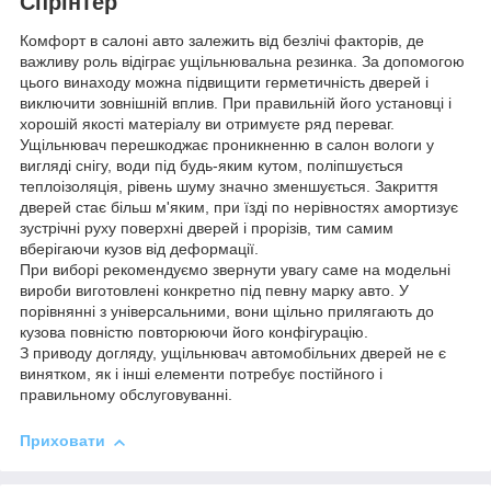
Спрінтер
Комфорт в салоні авто залежить від безлічі факторів, де
важливу роль відіграє ущільнювальна резинка. За допомогою
цього винаходу можна підвищити герметичність дверей і
виключити зовнішній вплив. При правильній його установці і
хорошій якості матеріалу ви отримуєте ряд переваг.
Ущільнювач перешкоджає проникненню в салон вологи у
вигляді снігу, води під будь-яким кутом, поліпшується
теплоізоляція, рівень шуму значно зменшується. Закриття
дверей стає більш м'яким, при їзді по нерівностях амортизує
зустрічні руху поверхні дверей і прорізів, тим самим
вберігаючи кузов від деформації.
При виборі рекомендуємо звернути увагу саме на модельні
вироби виготовлені конкретно під певну марку авто. У
порівнянні з універсальними, вони щільно прилягають до
кузова повністю повторюючи його конфігурацію.
З приводу догляду, ущільнювач автомобільних дверей не є
винятком, як і інші елементи потребує постійного і
правильному обслуговуванні.
Приховати