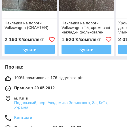
Накладки на пороги
Накладки на пороги
Хром
Volkswagen (CRAFTER)
Volkswagen Т5, хромовані
дзер
накладки фольксваген
Vian
2 160
1 920
2 0
₴/комплект
₴/комплект
Купити
Купити
Про нас
100% позитивних з 176 відгуків за рік
Працює з 20.05.2012
м. Київ
Подольский, пер. Академика Зелинского, 8а, Київ,
Україна
Контакти