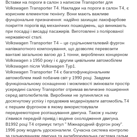
Вставки на пороги в салон з написом Transporter для
Volkswagen Transporter T4. Накладки на пороги в салон T4, є
корисним елементом тюнінгу. Вони мають важливе
фунціональне призначення: надійно захищає лакофарбове
покриття порогів від механічних пошкоджень, що виникають
при посадці і висадці пасажирів. Виготовлені з полірованої
нержавіючої сталі.
Volkswagen Transporter T4 – це суцільнометалевий фургон
напівкапотного компонування, що дозволяє перевозити
вантажі загальною вагою до 1 тонни, вироблених концерном
Volkswagen з 1950 року і є другим цивільним автомобілем
Volkswagen після Volkswagen Typ1.
Volkswagen Transporter T4 є багатофункціональним
автомобілем який побачив світ у 1990 році. Завдяки
функціональному оснащенню і можливості змінювати простір
усередині салону Transporter отримав величезне поширення
серед автолюбителів. Виробники не зупинялися на
досягнутому успіху і продовжив модернізувати автомобіль.Т4
є першим фургоном в якому використовували
переднемоторне розташування двигуна. Також у ньому
з'явився передній привід і водяне охолодження двигуна.
В1992 році T4 отримує титул " Міжнародний фургон року".
1996 року модель удосконалили. Сучасна система контролю
за гальмуванням двигуна та антиблокувальна система гальм,