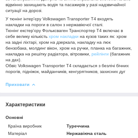
відмінно захищають водія та пасажирів у разі надзвичайної
ситуації на дорозі.
У тюнінг інтер'єру Volkswagen Transporter Т4 входять
накладки на пороги в салон з нержавіючої сталі.
Тюнінг екстер'єру Фольксваген Транспортер Т4 включає в
себе велику кількість
хром накладки
на кузов таких як: хром
на задні ліхтарі, хром на дзеркала, накладку на люк
бензобака, молдинг вікон, хром на ручки, планка на багажник,
накладка на решітку радіатора, вітровики,
рейлінги
(багажник
на дах).
Обвіс Volkswagen Transporter Т4 складається з безлічі бічних
порогів, підніжок, майданчиків, кенгурятников, захисних дуг
Приховати
Характеристики
Основні
Країна виробник
Туреччина
Матеріал
Нержавіюча сталь