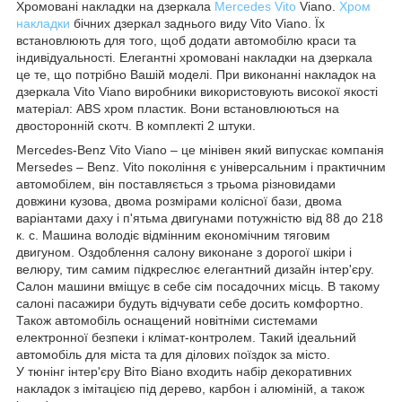
Хромовані накладки на дзеркала
Mercedes Vito
Viano.
Хром
накладки
бічних дзеркал заднього виду Vito Viano. Їх
встановлюють для того, щоб додати автомобілю краси та
індивідуальності. Елегантні хромовані накладки на дзеркала
це те, що потрібно Вашій моделі. При виконанні накладок на
дзеркала Vito Viano виробники використовують високої якості
матеріал: ABS хром пластик. Вони встановлюються на
двосторонній скотч. В комплекті 2 штуки.
Mercedes-Benz Vito Viano – це мінівен який випускає компанія
Mersedes – Benz. Vito покоління є універсальним і практичним
автомобілем, він поставляється з трьома різновидами
довжини кузова, двома розмірами колісної бази, двома
варіантами даху і п'ятьма двигунами потужністю від 88 до 218
к. с. Машина володіє відмінним економічним тяговим
двигуном. Оздоблення салону виконане з дорогої шкіри і
велюру, тим самим підкреслює елегантний дизайн інтер'єру.
Салон машини вміщує в себе сім посадочних місць. В такому
салоні пасажири будуть відчувати себе досить комфортно.
Також автомобіль оснащений новітніми системами
електронної безпеки і клімат-контролем. Такий ідеальний
автомобіль для міста та для ділових поїздок за місто.
У тюнінг інтер'єру Віто Віано входить набір декоративних
накладок з імітацією під дерево, карбон і алюміній, а також