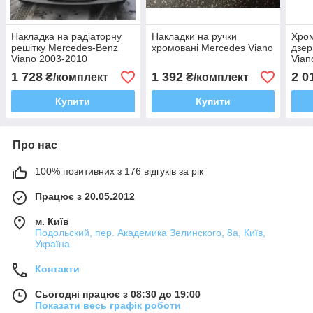
Накладка на радіаторну
Накладки на ручки
Хром
решітку Mercedes-Benz
хромовані Mercedes Viano
дзер
Viano 2003-2010
Vian
1 728
1 392
2 0
₴/комплект
₴/комплект
Купити
Купити
Про нас
100% позитивних з 176 відгуків за рік
Працює з 20.05.2012
м. Київ
Подольский, пер. Академика Зелинского, 8а, Київ,
Україна
Контакти
Сьогодні працює з 08:30 до 19:00
Показати весь графік роботи