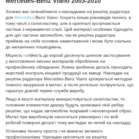
Mercedes-Benz Viano 2003-2010
Хочемо вас познайомити з накладками на решітку радіатора
для
Mercedes
-Benz Viano. Існують кілька різновидів тюнінгу, в
тому числі з склопластику, але в оригіналі зустрічаються
частіше з нержавіючої сталі. Цей матеріал особливо підходить
для цієї частини автомобіля, так як решітка радіатора
приймає на себе основне навантаження і може бути схильна
до механічних пошкоджень.
Міцність і стійкість до корозії досягнута шляхом застосування
у виготовленні якісних матеріалів оброблених на
професійному обладнанні. Кожна зроблена деталь проходить
жорсткий контроль кінцевої продукції на заводі. Накладки на
решітки радіатора Mercedes-Benz Viano хромуються методом
повного занурення в метал, а після ретельно поліруються, що
гарантує довгий термін служби виробу.
Якщо в якості матеріалу використовується склопластик, то
головним елементом декору будуть хромовані лінії ребер
решітки, що надає автомобілю яскравий і неповторний образ.
Метал при виробництві наноситься рівномірно і по всій
робочій поверхні деталі і тому виглядає як литий на накладці.
Установка тюнінгу проста і не вимагає великого
професіоналізму. Накладки кріпляться на решітку