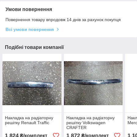
Умови повернення
Повернення товару впродовж 14 днів за рахунок покупця
Всі умови повернення
Подібні товари компанії
Накладка на радіаторну
Накладка на радіаторну
Нак
решітку Renault Traffic
решітку Volkswagen
Merc
CRAFTER
1 824
1 872
1 1
₴/комплект
₴/комплект