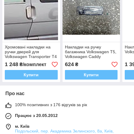
Хромовані накладки на
Накладки на ручку
Накл
ручки дверей для
багажника Volkswagen Т5,
Volk
Volkswagen Transporter T4
Volkswagen Caddy
1 248
624
1 3
₴/комплект
₴
Купити
Купити
Про нас
100% позитивних з 176 відгуків за рік
Працює з 20.05.2012
м. Київ
Подольский, пер. Академика Зелинского, 8а, Київ,