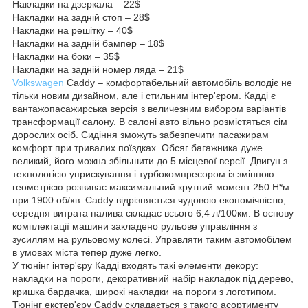
Накладки на дзеркала – 22$
Накладки на задній стоп – 28$
Накладки на решітку – 40$
Накладки на задній бампер – 18$
Накладки на боки – 35$
Накладки на задній номер ляда – 21$
Volkswagen
Caddy – комфортабельний автомобіль володіє не
тільки новим дизайном, але і стильним інтер'єром. Кадді є
вантажопасажирська версія з величезним вибором варіантів
трансформації салону. В салоні авто вільно розмістяться сім
дорослих осіб. Сидіння зможуть забезпечити пасажирам
комфорт при тривалих поїздках. Обсяг багажника дуже
великий, його можна збільшити до 5 місцевої версії. Двигун з
технологією уприскування і турбокомпресором із змінною
геометрією розвиває максимальний крутний момент 250 Н*м
при 1900 об/хв. Caddy відрізняється чудовою економічністю,
середня витрата палива складає всього 6,4 л/100км. В основу
комплектації машини закладено рульове управління з
зусиллям на рульовому колесі. Управляти таким автомобілем
в умовах міста тепер дуже легко.
У тюнінг інтер'єру Кадді входять такі елементи декору:
накладки на пороги, декоративний набір накладок під дерево,
кришка бардачка, широкі накладки на пороги з логотипом.
Тюнінг екстер'єру Caddy складається з такого асортименту