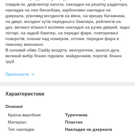
товарів як: дефлектор капота, накладок на решітку радіатора,
накладка на люк бензобака, карбонових накладок на
дзеркала, різновид молдингів на вікна, на кришку багажника,
на двері, молдинг кутів переднього бампера, рейлингів на
дах, великої кількості всіляких накладок на ручки дверей, задні
ліхтарі, на задній бампер, на передні фари, повторювачі
поворотів, планки над номером, оптика: передня фара в
темному виконанні.
В силовий обвіс Caddy входять: кенгурятник, захисні дуги,
великий вибір бічних підніжок, майданчиків, порогів, бічних
труб.
Приховати
Характеристики
Основні
Країна виробник
Туреччина
Матеріал
Пластик
Тип накладки
Накладки на дзеркала