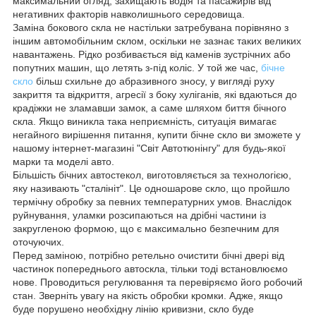
максимальний огляд, захищають водія та пасажирів від
негативних факторів навколишнього середовища.
Заміна бокового скла не настільки затребувана порівняно з
іншим автомобільним склом, оскільки не зазнає таких великих
навантажень. Рідко розбивається від каменів зустрічних або
попутних машин, що летять з-під коліс. У той же час,
бічне
скло
більш схильне до абразивного зносу, у вигляді руху
закриття та відкриття, агресії з боку хуліганів, які вдаються до
крадіжки не зламавши замок, а саме шляхом биття бічного
скла. Якщо виникла така неприємність, ситуація вимагає
негайного вирішення питання, купити бічне скло ви зможете у
нашому інтернет-магазині "Світ Автотюнінгу" для будь-якої
марки та моделі авто.
Більшість бічних автостекол, виготовляється за технологією,
яку називають "сталініт". Це одношарове скло, що пройшло
термічну обробку за певних температурних умов. Внаслідок
руйнування, уламки розсипаються на дрібні частини із
закругленою формою, що є максимально безпечним для
оточуючих.
Перед заміною, потрібно ретельно очистити бічні двері від
частинок попереднього автоскла, тільки тоді встановлюємо
нове. Проводиться регулювання та перевіряємо його робочий
стан. Зверніть увагу на якість обробки кромки. Адже, якщо
буде порушено необхідну лінію кривизни, скло буде