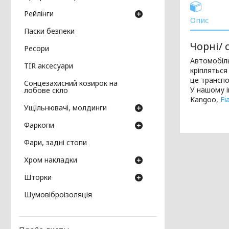
Рейлінги
Опис
Паски безпеки
Чорні/ 
Ресори
Автомобіль
TIR аксесуари
кріпляться
це транспо
Сонцезахисний козирок на
У нашому і
лобове скло
Kangoo,
Fi
Ущільнювачі, молдинги
Фаркопи
Фари, задні стопи
Хром накладки
Шторки
Шумовіброізоляція