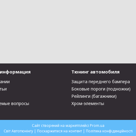
 информация
Тюнинг автомобиля
пании
Защита переднего бампера
тьи
Боковые пороги (подножки)
Рейлинги (багажники)
емые вопросы
Хром-элементы
Сайт створений на маркетплейсі
Prom.ua
Світ Автотюнінгу |
Поскаржитися на контент
|
Політика конфіденційності