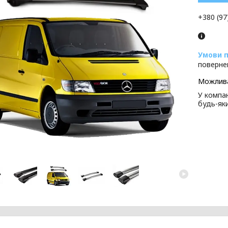
+380 (97
поверне
У компан
будь-як