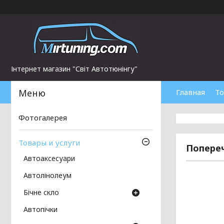
Інтернет магазин "Світ Автотюнінгу"
Главная
То
Фотогалерея
Товары и услуги
Попереч
Автоаксесуари
Автолінолеум
Бічне скло
Автопічки