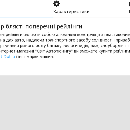
Характеристики
сріблясті поперечні рейлінги
ні рейлінги являють собою алюмінієві конструкції з пластиковим
 на дах авто, надаючи транспортного засобу солідності і приваб
ртування різного роду багажу: велосипедів, лиж, сноубордів і. т.
нтернет-магазині "Світ Автотюнінгу" ви зможете купити рейлінг
at Doblo
і інші марки машин.