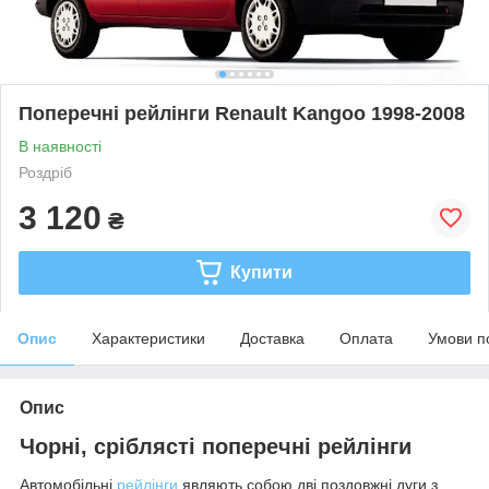
Поперечні рейлінги Renault Kangoo 1998-2008
В наявності
Роздріб
3 120
₴
Купити
Опис
Характеристики
Доставка
Оплата
Умови п
Опис
Чорні, сріблясті поперечні рейлінги
Автомобільні
рейлінги
являють собою дві поздовжні дуги з