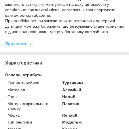
міцного пластику, які монтуються на даху автомобіля у
спеціально призначені місця, дозволивши транспортувати
вантаж різних габаритів.
При необхідності ви завжди можете встановити поперечні
дуги, для монтажу багажника, що безсумнівно стане корисним
під час подорожі, якщо місце у багажнику вже зайнято.
Приховати
Характеристики
Основні атрибути
Країна виробник
Туреччина
Матеріал
Алюміній
Стан
Новий
Матеріал кріпильного
Пластик
виробу
Марка
Renault
Тип рейлінгів
Модельні
Модель
Kangoo