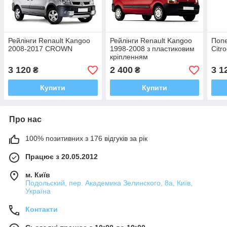
Рейлінги Renault Kangoo
Рейлінги Renault Kangoo
Попе
2008-2017 CROWN
1998-2008 з пластиковим
Citr
кріпленням
3 120
2 400
3 1
₴
₴
Купити
Купити
Про нас
100% позитивних з 176 відгуків за рік
Працює з 20.05.2012
м. Київ
Подольский, пер. Академика Зелинского, 8а, Київ,
Україна
Контакти