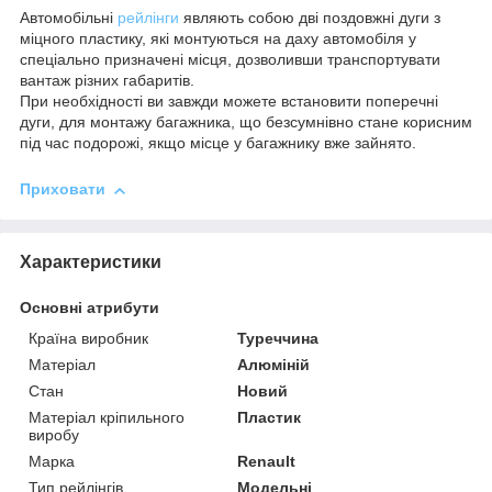
Автомобільні
рейлінги
являють собою дві поздовжні дуги з
міцного пластику, які монтуються на даху автомобіля у
спеціально призначені місця, дозволивши транспортувати
вантаж різних габаритів.
При необхідності ви завжди можете встановити поперечні
дуги, для монтажу багажника, що безсумнівно стане корисним
під час подорожі, якщо місце у багажнику вже зайнято.
Приховати
Характеристики
Основні атрибути
Країна виробник
Туреччина
Матеріал
Алюміній
Стан
Новий
Матеріал кріпильного
Пластик
виробу
Марка
Renault
Тип рейлінгів
Модельні