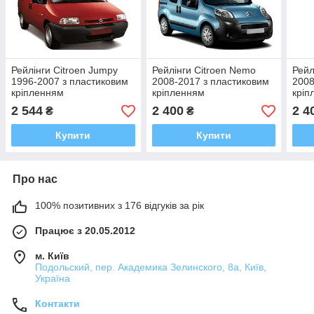
Рейлінги Citroen Jumpy
Рейлінги Citroen Nemo
Рейл
1996-2007 з пластиковим
2008-2017 з пластиковим
2008
кріпленням
кріпленням
кріп
2 544
2 400
2 4
₴
₴
Купити
Купити
Про нас
100% позитивних з 176 відгуків за рік
Працює з 20.05.2012
м. Київ
Подольский, пер. Академика Зелинского, 8а, Київ,
Україна
Контакти