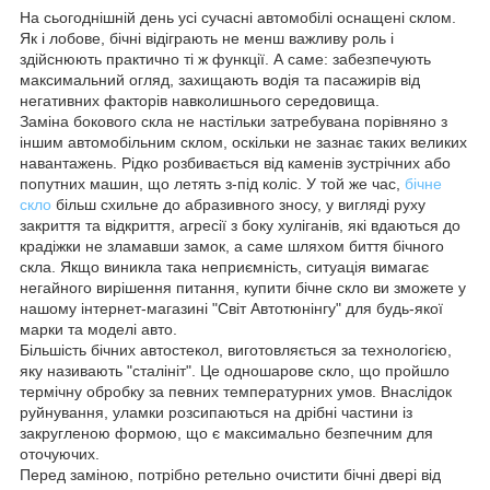
На сьогоднішній день усі сучасні автомобілі оснащені склом.
Як і лобове, бічні відіграють не менш важливу роль і
здійснюють практично ті ж функції. А саме: забезпечують
максимальний огляд, захищають водія та пасажирів від
негативних факторів навколишнього середовища.
Заміна бокового скла не настільки затребувана порівняно з
іншим автомобільним склом, оскільки не зазнає таких великих
навантажень. Рідко розбивається від каменів зустрічних або
попутних машин, що летять з-під коліс. У той же час,
бічне
скло
більш схильне до абразивного зносу, у вигляді руху
закриття та відкриття, агресії з боку хуліганів, які вдаються до
крадіжки не зламавши замок, а саме шляхом биття бічного
скла. Якщо виникла така неприємність, ситуація вимагає
негайного вирішення питання, купити бічне скло ви зможете у
нашому інтернет-магазині "Світ Автотюнінгу" для будь-якої
марки та моделі авто.
Більшість бічних автостекол, виготовляється за технологією,
яку називають "сталініт". Це одношарове скло, що пройшло
термічну обробку за певних температурних умов. Внаслідок
руйнування, уламки розсипаються на дрібні частини із
закругленою формою, що є максимально безпечним для
оточуючих.
Перед заміною, потрібно ретельно очистити бічні двері від