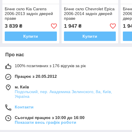
Бічне скло Kia Carens
Бічне скло Chevrolet Epica
Бічн
2006-2013 задніх дверей
2006-2014 задніх дверей
2006
праве
праве
двер
3 839
1 947
1 9
₴
₴
Купити
Купити
Про нас
100% позитивних з 176 відгуків за рік
Працює з 20.05.2012
м. Київ
Подольский, пер. Академика Зелинского, 8а, Київ,
Україна
Контакти
Сьогодні працює з 10:00 до 16:00
Показати весь графік роботи