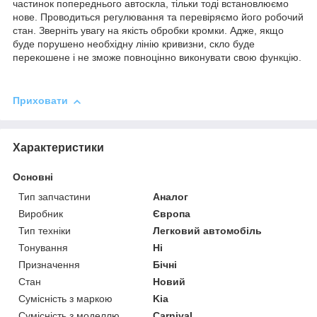
частинок попереднього автоскла, тільки тоді встановлюємо
нове. Проводиться регулювання та перевіряємо його робочий
стан. Зверніть увагу на якість обробки кромки. Адже, якщо
буде порушено необхідну лінію кривизни, скло буде
перекошене і не зможе повноцінно виконувати свою функцію.
Приховати
Характеристики
Основні
Тип запчастини
Аналог
Виробник
Європа
Тип техніки
Легковий автомобіль
Тонування
Ні
Призначення
Бічні
Стан
Новий
Сумісність з маркою
Kia
Сумісність з моделлю
Carnival