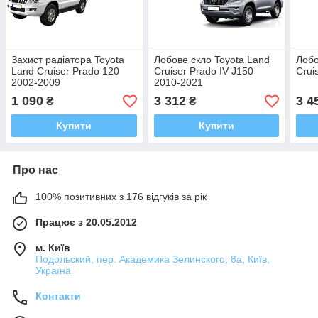
Захист радіатора Toyota
Лобове скло Toyota Land
Лобо
Land Cruiser Prado 120
Cruiser Prado IV J150
Crui
2002-2009
2010-2021
1 090
3 312
3 4
₴
₴
Купити
Купити
Про нас
100% позитивних з 176 відгуків за рік
Працює з 20.05.2012
м. Київ
Подольский, пер. Академика Зелинского, 8а, Київ,
Україна
Контакти