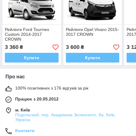
Рейлінги Ford Tourneo
Рейлінги Opel Vivaro 2015-
Рейл
Custom 2014-2017
2017 CROWN
201
CROWN
3 360
3 600
3 1
₴
₴
Купити
Купити
Про нас
100% позитивних з 176 відгуків за рік
Працює з 20.05.2012
м. Київ
Подольский, пер. Академика Зелинского, 8а, Київ,
Україна
Контакти