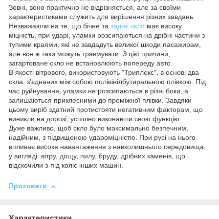
Зовні, воно практично не відрізняється, але за своїми
характеристиками служить для вирішення різних завдань.
Незважаючи на те, що бічне та
заднє скло
має високу
міцність, при ударі, уламки розсипаються на дрібні частини з
тупими краями, які не завдадуть великої шкоди пасажирам,
але все ж таки можуть травмувати. З цієї причини,
загартоване скло не встановлюють попереду авто.
В якості вітрового, використовують "Триплекс", в основі два
скла, з'єднаних між собою полівінілбутиральною плівкою. Під
час руйнування, уламки не розсипаються в різні боки, а
залишаються приклеєними до проміжної плівки. Завдяки
цьому виріб здатний протистояти негативним факторам, що
виникли на дорозі, успішно виконавши свою функцію.
Дуже важливо, щоб скло було максимально безпечним,
надійним, з підвищеною удароміцністю. При русі на нього
впливає високе навантаження з навколишнього середовища,
у вигляді: вітру, дощу, пилу, бруду, дрібних каменів, що
відскочили з-під коліс інших машин.
Приховати
Характеристики