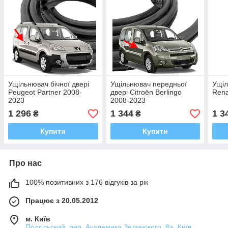
Ущільнювач бічної двері
Ущільнювач передньої
Ущіл
Peugeot Partner 2008-
двері Citroën Berlingo
Rena
2023
2008-2023
1 296
1 344
1 3
₴
₴
Купити
Купити
Про нас
100% позитивних з 176 відгуків за рік
Працює з 20.05.2012
м. Київ
Подольский, пер. Академика Зелинского, 8а, Київ,