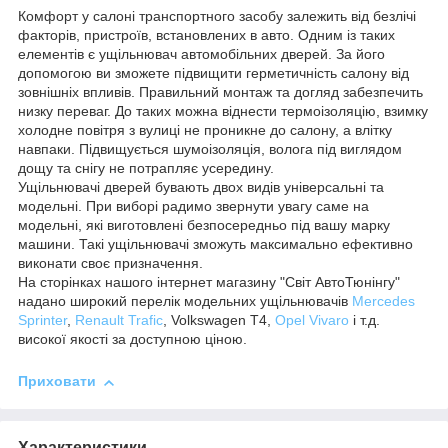
Комфорт у салоні транспортного засобу залежить від безлічі
факторів, пристроїв, встановлених в авто. Одним із таких
елементів є ущільнювач автомобільних дверей. За його
допомогою ви зможете підвищити герметичність салону від
зовнішніх впливів. Правильний монтаж та догляд забезпечить
низку переваг. До таких можна віднести термоізоляцію, взимку
холодне повітря з вулиці не проникне до салону, а влітку
навпаки. Підвищується шумоізоляція, волога під виглядом
дощу та снігу не потрапляє усередину.
Ущільнювачі дверей бувають двох видів універсальні та
модельні. При виборі радимо звернути увагу саме на
модельні, які виготовлені безпосередньо під вашу марку
машини. Такі ущільнювачі зможуть максимально ефективно
виконати своє призначення.
На сторінках нашого інтернет магазину "Світ АвтоТюнінгу"
надано широкий перелік модельних ущільнювачів
Mercedes
Sprinter
,
Renault Trafic
, Volkswagen T4,
Opel Vivaro
і т.д.
високої якості за доступною ціною.
Приховати
Характеристики