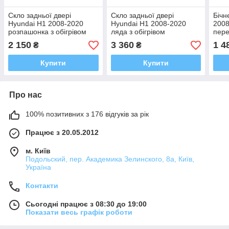
Скло задньої двері
Скло задньої двері
Бічн
Hyundai H1 2008-2020
Hyundai H1 2008-2020
2008
розпашонка з обігрівом
ляда з обігрівом
пере
ліве
2 150
3 360
1 4
₴
₴
Купити
Купити
Про нас
100% позитивних з 176 відгуків за рік
Працює з 20.05.2012
м. Київ
Подольский, пер. Академика Зелинского, 8а, Київ,
Україна
Контакти
Сьогодні працює з 08:30 до 19:00
Показати весь графік роботи