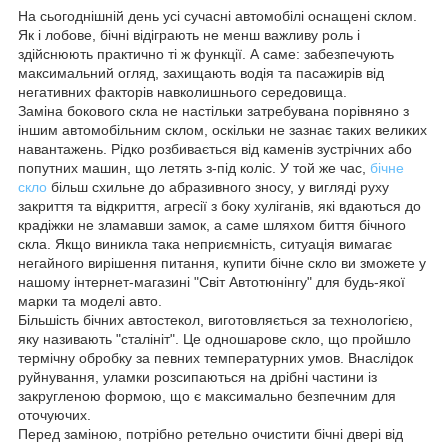
На сьогоднішній день усі сучасні автомобілі оснащені склом.
Як і лобове, бічні відіграють не менш важливу роль і
здійснюють практично ті ж функції. А саме: забезпечують
максимальний огляд, захищають водія та пасажирів від
негативних факторів навколишнього середовища.
Заміна бокового скла не настільки затребувана порівняно з
іншим автомобільним склом, оскільки не зазнає таких великих
навантажень. Рідко розбивається від каменів зустрічних або
попутних машин, що летять з-під коліс. У той же час,
бічне
скло
більш схильне до абразивного зносу, у вигляді руху
закриття та відкриття, агресії з боку хуліганів, які вдаються до
крадіжки не зламавши замок, а саме шляхом биття бічного
скла. Якщо виникла така неприємність, ситуація вимагає
негайного вирішення питання, купити бічне скло ви зможете у
нашому інтернет-магазині "Світ Автотюнінгу" для будь-якої
марки та моделі авто.
Більшість бічних автостекол, виготовляється за технологією,
яку називають "сталініт". Це одношарове скло, що пройшло
термічну обробку за певних температурних умов. Внаслідок
руйнування, уламки розсипаються на дрібні частини із
закругленою формою, що є максимально безпечним для
оточуючих.
Перед заміною, потрібно ретельно очистити бічні двері від