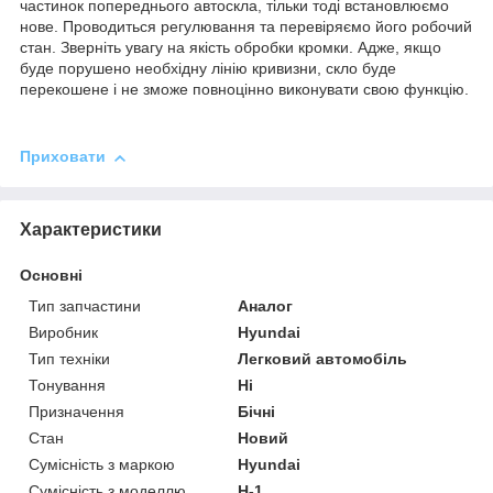
частинок попереднього автоскла, тільки тоді встановлюємо
нове. Проводиться регулювання та перевіряємо його робочий
стан. Зверніть увагу на якість обробки кромки. Адже, якщо
буде порушено необхідну лінію кривизни, скло буде
перекошене і не зможе повноцінно виконувати свою функцію.
Приховати
Характеристики
Основні
Тип запчастини
Аналог
Виробник
Hyundai
Тип техніки
Легковий автомобіль
Тонування
Ні
Призначення
Бічні
Стан
Новий
Сумісність з маркою
Hyundai
Сумісність з моделлю
H-1