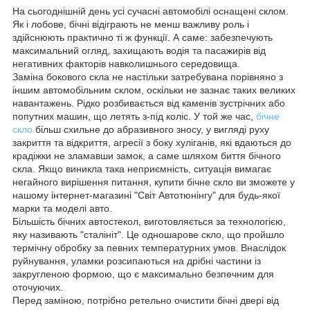
На сьогоднішній день усі сучасні автомобілі оснащені склом.
Як і лобове, бічні відіграють не менш важливу роль і
здійснюють практично ті ж функції. А саме: забезпечують
максимальний огляд, захищають водія та пасажирів від
негативних факторів навколишнього середовища.
Заміна бокового скла не настільки затребувана порівняно з
іншим автомобільним склом, оскільки не зазнає таких великих
навантажень. Рідко розбивається від каменів зустрічних або
попутних машин, що летять з-під коліс. У той же час,
бічне
скло
більш схильне до абразивного зносу, у вигляді руху
закриття та відкриття, агресії з боку хуліганів, які вдаються до
крадіжки не зламавши замок, а саме шляхом биття бічного
скла. Якщо виникла така неприємність, ситуація вимагає
негайного вирішення питання, купити бічне скло ви зможете у
нашому інтернет-магазині "Світ Автотюнінгу" для будь-якої
марки та моделі авто.
Більшість бічних автостекол, виготовляється за технологією,
яку називають "сталініт". Це одношарове скло, що пройшло
термічну обробку за певних температурних умов. Внаслідок
руйнування, уламки розсипаються на дрібні частини із
закругленою формою, що є максимально безпечним для
оточуючих.
Перед заміною, потрібно ретельно очистити бічні двері від