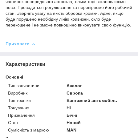
частинок попереднього автоскла, тільки тоді встановлюємо
нове. Проводиться регулювання та перевіряємо його робочий
стан. Зверніть увагу на якість обробки кромки. Адже, якщо
буде порушено необхідну лінію кривизни, скло буде
перекошене і не зможе повноцінно виконувати свою функцію.
Приховати
Характеристики
Основні
Тип запчастини
Аналог
Виробник
Європа
Тип техніки
Вантажний автомобіль
Тонування
Ні
Призначення
Бічні
Стан
Новий
Сумісність з маркою
MAN