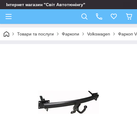
Інтернет магазин "Світ Автотюнінгу"
Товари та послуги
Фаркопи
Volkswagen
Фаркоп V