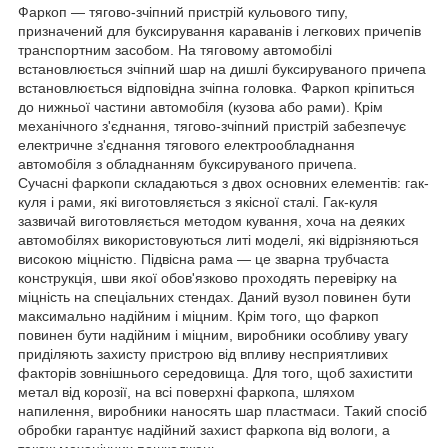
Фаркоп — тягово-зчіпний пристрій кульового типу,
призначений для буксирування караванів і легкових причепів
транспортним засобом. На тяговому автомобілі
встановлюється зчіпний шар на дишлі буксируваного причепа
встановлюється відповідна зчіпна головка. Фаркоп кріпиться
до нижньої частини автомобіля (кузова або рами). Крім
механічного з'єднання, тягово-зчіпний пристрій забезпечує
електричне з'єднання тягового електрообладнання
автомобіля з обладнанням буксируваного причепа.
Сучасні фаркопи складаються з двох основних елементів: гак-
куля і рами, які виготовляється з якісної сталі. Гак-куля
зазвичай виготовляється методом кування, хоча на деяких
автомобілях використовуються литі моделі, які відрізняються
високою міцністю. Підвісна рама ― це зварна трубчаста
конструкція, шви якої обов'язково проходять перевірку на
міцність на спеціальних стендах. Даний вузол повинен бути
максимально надійним і міцним. Крім того, що фаркоп
повинен бути надійним і міцним, виробники особливу увагу
приділяють захисту пристрою від впливу несприятливих
факторів зовнішнього середовища. Для того, щоб захистити
метал від корозії, на всі поверхні фаркопа, шляхом
напилення, виробники наносять шар пластмаси. Такий спосіб
обробки гарантує надійний захист фаркопа від вологи, а