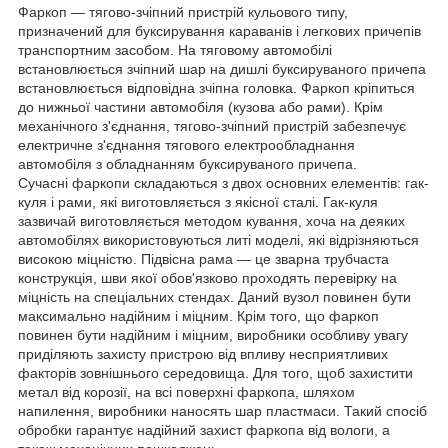
Фаркоп — тягово-зчіпний пристрій кульового типу,
призначений для буксирування караванів і легкових причепів
транспортним засобом. На тяговому автомобілі
встановлюється зчіпний шар на дишлі буксируваного причепа
встановлюється відповідна зчіпна головка. Фаркоп кріпиться
до нижньої частини автомобіля (кузова або рами). Крім
механічного з'єднання, тягово-зчіпний пристрій забезпечує
електричне з'єднання тягового електрообладнання
автомобіля з обладнанням буксируваного причепа.
Сучасні фаркопи складаються з двох основних елементів: гак-
куля і рами, які виготовляється з якісної сталі. Гак-куля
зазвичай виготовляється методом кування, хоча на деяких
автомобілях використовуються литі моделі, які відрізняються
високою міцністю. Підвісна рама ― це зварна трубчаста
конструкція, шви якої обов'язково проходять перевірку на
міцність на спеціальних стендах. Даний вузол повинен бути
максимально надійним і міцним. Крім того, що фаркоп
повинен бути надійним і міцним, виробники особливу увагу
приділяють захисту пристрою від впливу несприятливих
факторів зовнішнього середовища. Для того, щоб захистити
метал від корозії, на всі поверхні фаркопа, шляхом
напилення, виробники наносять шар пластмаси. Такий спосіб
обробки гарантує надійний захист фаркопа від вологи, а