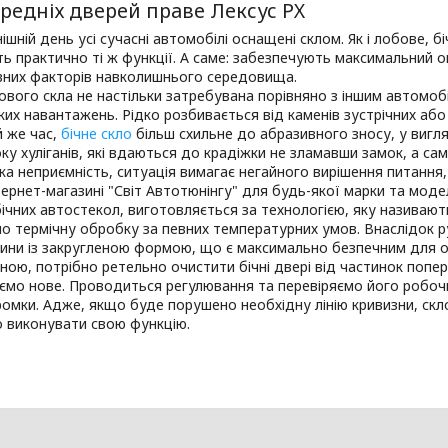
редніх дверей праве Лексус РХ
ішній день усі сучасні автомобілі оснащені склом. Як і лобове, б
ть практично ті ж функції. А саме: забезпечують максимальний 
ивних факторів навколишнього середовища.
ового скла не настільки затребувана порівняно з іншим автомобі
ких навантажень. Рідко розбивається від каменів зустрічних аб
й же час,
бічне скло
більш схильне до абразивного зносу, у вигля
боку хуліганів, які вдаються до крадіжки не зламавши замок, а с
ка неприємність, ситуація вимагає негайного вирішення питання,
ернет-магазині "Світ Автотюнінгу" для будь-якої марки та модел
бічних автостекол, виготовляється за технологією, яку називают
 термічну обробку за певних температурних умов. Внаслідок р
тини із закругленою формою, що є максимально безпечним для 
ною, потрібно ретельно очистити бічні двері від частинок попер
мо нове. Проводиться регулювання та перевіряємо його робочий
омки. Адже, якщо буде порушено необхідну лінію кривизни, скл
 виконувати свою функцію.