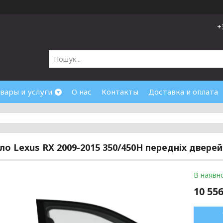
+
вары и услуги
О нас
Контакты
Доставка и оплата
кло Lexus RX 2009-2015 350/450H передніх дверей
В наявно
10 556