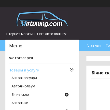
Інтернет магазин "Світ Автотюнінгу"
Главная
То
Фотогалерея
Товары и услуги
Бічне с
Автоаксесуари
Автолінолеум
Бічне скло
Автопічки