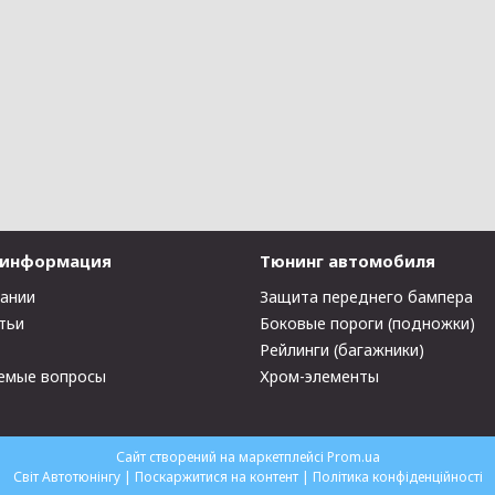
 информация
Тюнинг автомобиля
пании
Защита переднего бампера
тьи
Боковые пороги (подножки)
Рейлинги (багажники)
емые вопросы
Хром-элементы
Сайт створений на маркетплейсі
Prom.ua
Світ Автотюнінгу |
Поскаржитися на контент
|
Політика конфіденційності