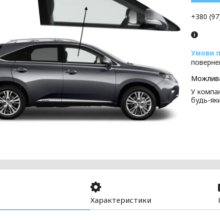
+380 (97
поверне
У компан
будь-як
Характеристики