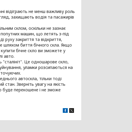
ічні відіграють не менш важливу роль
огляд, захищають водія та пасажирів
льним склом, оскільки не зазнає
о попутних машин, що летять з-під
ді руху закриття та відкриття,
аме шляхом биття бічного скла. Якщо
 купити бічне скло ви зможете у
і авто.
ь "сталініт". Це одношарове скло,
уйнування, уламки розсипаються на
оточуючих.
еднього автоскла, тільки тоді
 стан. Зверніть увагу на якість
о буде перекошене і не зможе