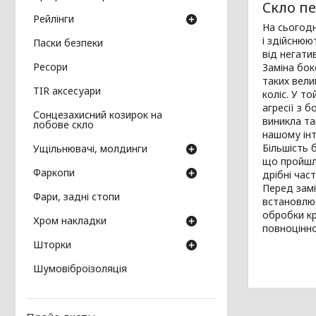
Скло пе
Рейлінги
На сьогодн
і здійснюю
Паски безпеки
від негат
Ресори
Заміна бок
таких вели
TIR аксесуари
коліс. У то
агресії з 
Сонцезахисний козирок на
виникла та
лобове скло
нашому інт
Більшість 
Ущільнювачі, молдинги
що пройшло
Фаркопи
дрібні час
Перед замі
Фари, задні стопи
встановлює
обробки кр
Хром накладки
повноцінно
Шторки
Шумовіброізоляція