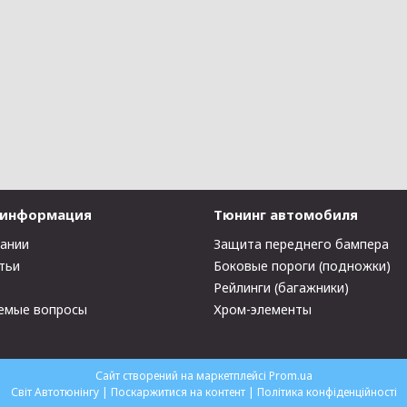
 информация
Тюнинг автомобиля
пании
Защита переднего бампера
тьи
Боковые пороги (подножки)
Рейлинги (багажники)
емые вопросы
Хром-элементы
Сайт створений на маркетплейсі
Prom.ua
Світ Автотюнінгу |
Поскаржитися на контент
|
Політика конфіденційності