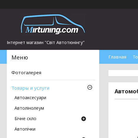
Інтернет магазин "Світ Автотюнінгу"
Главная
То
Фотогалерея
Товары и услуги
Автомоб
Автоаксесуари
Автолінолеум
Бічне скло
Автопічки