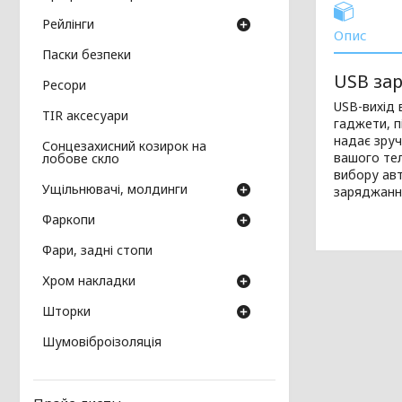
Рейлінги
Опис
Паски безпеки
USB за
Ресори
USB-вихід 
TIR аксесуари
гаджети, п
надає зруч
Сонцезахисний козирок на
вашого тел
лобове скло
вибору авт
Ущільнювачі, молдинги
заряджанн
Фаркопи
Фари, задні стопи
Хром накладки
Шторки
Шумовіброізоляція