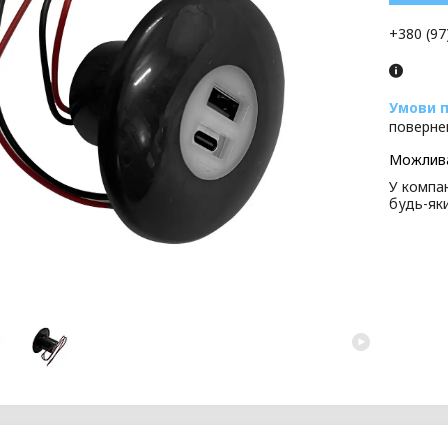
+380 (97
поверне
У компан
будь-як